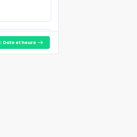
DS forfait 2
t:
Date et heure