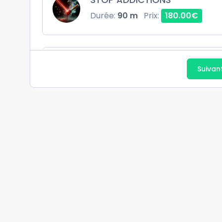
Durée:
90 m
Prix:
180.00€
SUIVI ADDICTION/ PERTE DE POI
Suivan
ou 3
Durée:
60 m
Prix:
0.01€