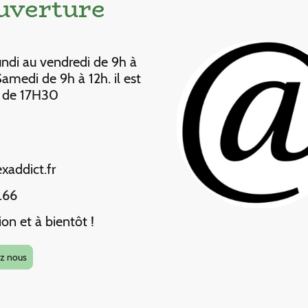
ouverture
ndi au vendredi de 9h à
amedi de 9h à 12h. il est
à de 17H30
exaddict.fr
.66
n et à bientôt !
z nous