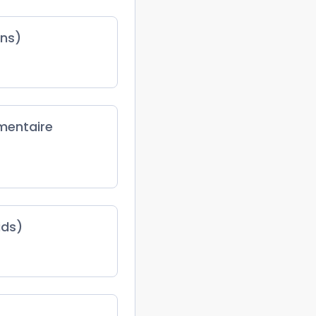
ns)
mentaire
ids)