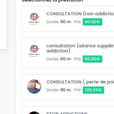
CONSULTATION (non addictio
Durée:
60 m
Prix:
60.00€
consultation (séance supplé
addiction)
Durée:
60 m
Prix:
50.00€
CONSULTATION ( perte de po
Durée:
90 m
Prix:
100.00€
STOP ADDICTIONS